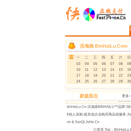
滨海路 BinHaiLu.Com
08
一
二
三
四
五
六
日
03
04
05
06
07
08
0
10
11
12
13
14
15
1
17
18
19
20
21
22
2
24
25
26
27
28
29
3
家庭医生
更多>
优惠卡·服务实体!回报社会!BinHaiLu.Cn-滨海路BINHAILU™品牌-SBSQ.Com.Cn-品牌授权
module function not exist
代理商品-绿色购物-LuSeGouWu.Com 替他人采购-提其他企业购买商品或服务 JiaoZi.Bin
-国作登字-公司注册商标保护网络™BinHaiLu.Com & SunQi.JvHe.Cn
㊣首页.Top：BinHaiLu.Co