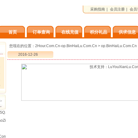
采购指南
|
会员注册
|
会员
首页
订单查询
在线充值
积分礼品
供求信息
品牌
您现在的位置：
2Hour.Com.Cn-op.BinHaiLu.Com.Cn
>
op.BinHaiLu.Com.Cn
2016-12-26
9
6
3
0
>
-PPSQ.Com.Cn & http://39631800.M.BinHaiLu.Com 您的家乡有滨海路吗?滨海
HaiLu.Com 中文直达 饺子.BinHaiLu.Com
m™DLSunQi.JvHe.Cn