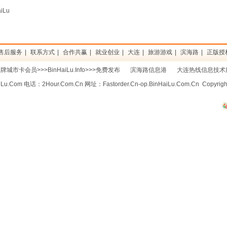
u.Com 滨海路BINHAILU™品牌
售后服务
|
联系方式
|
合作共赢
|
就业创业
|
大连
|
旅游游戏
|
滨海路
|
正版授权©
城市卡会员>>>BinHaiLu.Info>>>免费发布
滨海路信息港
大连热线信息技术
iLu.Com
电话：
2Hour.Com.Cn
网址：Fastorder.Cn-
op.BinHaiLu.Com.Cn
Copyrigh