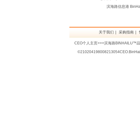
滨海路信息港 BinHaiL
关于我们
|
采购指南
|
CEO个人主页>>>滨海路BINHAILU™品牌
©
210204198008213054CEO.BinHa