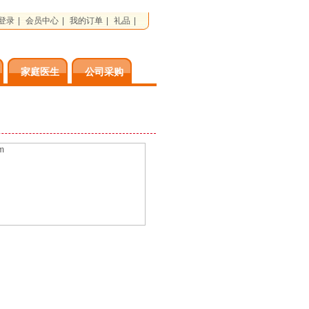
登录
|
会员中心
|
我的订单
|
礼品
|
家庭医生
公司采购
路信息港·BinHaiLu.Com Thank You To All Friends In The WorLd!