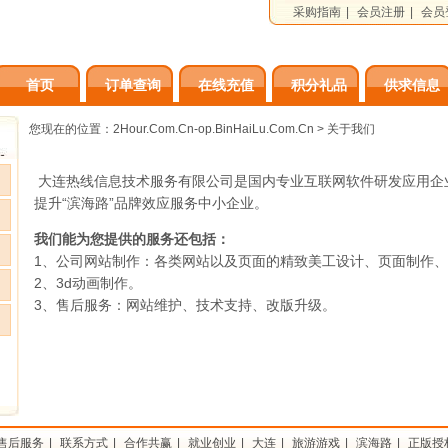
采购指南
|
会员注册
|
会员
首页
订单查询
在线充值
积分礼品
供求信息
品牌
您现在的位置：
2Hour.Com.Cn-op.BinHaiLu.Com.Cn
> 关于我们
大连热线信息技术服务有限公司是国内专业互联网软件研发应用企
提升“滨海路”品牌效应服务中小企业。
我们能为您提供的服务还包括：
1、公司网站制作：各类网站以及页面的精致美工设计、页面制作
2、3d动画制作。
3、售后服务：网站维护、技术支持、改版升级。
售后服务
|
联系方式
|
合作共赢
|
就业创业
|
大连
|
旅游游戏
|
滨海路
|
正版授权©