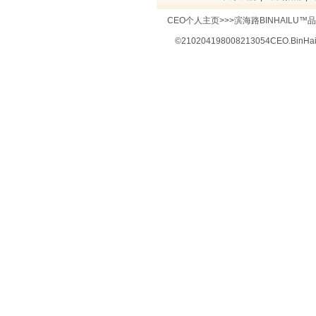
CEO个人主页>>>滨海路BINHAILU™品牌
©
210204198008213054CEO.BinHa